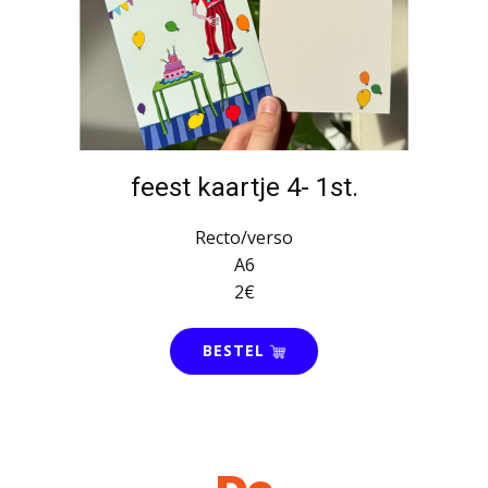
feest kaartje 4- 1st.
Recto/verso
A6
2€
BESTEL