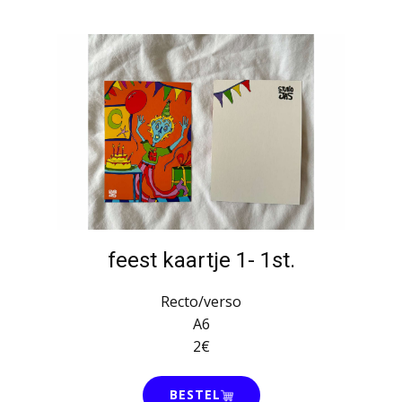
feest kaartje 1- 1st.
Recto/verso
A6
2€
BESTEL