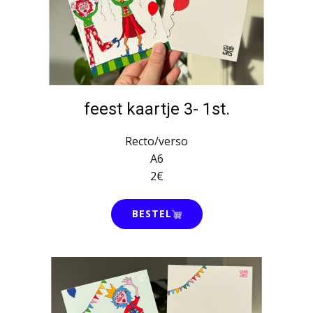
feest kaartje 3- 1st.
Recto/verso
A6
2€
BESTEL