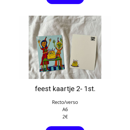
feest kaartje 2- 1st.
Recto/verso
A6
2€